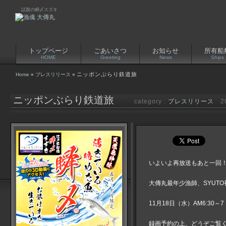
話題の瞬〆スズキ
トップページ
ごあいさつ
お知らせ
所有船
HOME
Greeting
News
Ships
ニッポンぶらり鉄道旅
Home
»
プレスリリース
»
ニッポンぶらり鉄道旅
category :
プレスリリース
20
いよいよ再放送もあと一回
大傳丸最年少漁師、SYUT
11月18日（水）AM6:30
録画予約の上、どうぞご覧