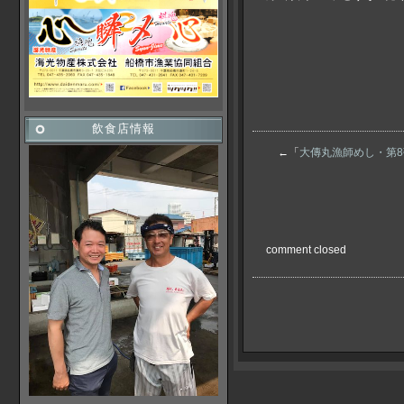
飲食店情報
←「
大傳丸漁師めし・第
comment closed